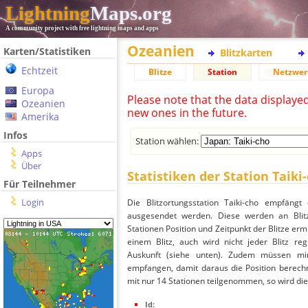
Lightning
Maps.org
A community project with free lightning maps and apps
Ozeanien
Karten/Statistiken
Blitzkarten
Echtzeit
Blitze
Station
Netzwer
Europa
Please note that the data displaye
Ozeanien
new ones in the future.
Amerika
Infos
Station wählen:
Apps
Über
Statistiken der Station Taiki
Für Teilnehmer
Login
Die Blitzortungsstation Taiki-cho empfängt
ausgesendet werden. Diese werden an Blitz
Stationen Position und Zeitpunkt der Blitze ermi
einem Blitz, auch wird nicht jeder Blitz re
Auskunft (siehe unten). Zudem müssen min
empfangen, damit daraus die Position berechne
mit nur 14 Stationen teilgenommen, so wird dies
Id: