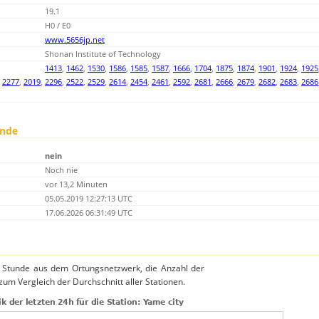
19.1
H0 / E0
www.5656jp.net
Shonan Institute of Technology
1413
,
1462
,
1530
,
1586
,
1585
,
1587
,
1666
,
1704
,
1875
,
1874
,
1901
,
1924
,
1925
,
2277
,
2019
,
2296
,
2522
,
2529
,
2614
,
2454
,
2461
,
2592
,
2681
,
2666
,
2679
,
2682
,
2683
,
2686
unde
nein
Noch nie
vor 13,2 Minuten
05.05.2019 12:27:13 UTC
17.06.2026 06:31:49 UTC
o Stunde aus dem Ortungsnetzwerk, die Anzahl der
 zum Vergleich der Durchschnitt aller Stationen.