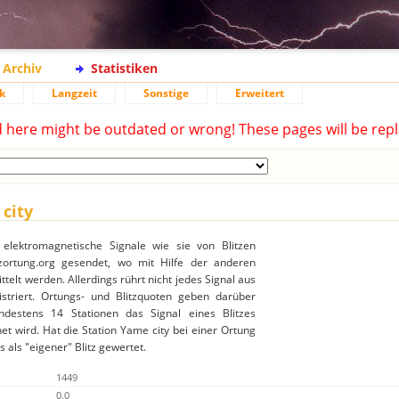
Archiv
Statistiken
k
Langzeit
Sonstige
Erweitert
d here might be outdated or wrong! These pages will be repl
 city
 elektromagnetische Signale wie sie von Blitzen
ortung.org gesendet, wo mit Hilfe der anderen
ttelt werden. Allerdings rührt nicht jedes Signal aus
gistriert. Ortungs- und Blitzquoten geben darüber
destens 14 Stationen das Signal eines Blitzes
t wird. Hat die Station Yame city bei einer Ortung
 als "eigener" Blitz gewertet.
1449
0.0