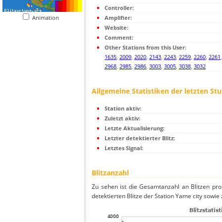
Controller:
Animation
Amplifier:
Website:
Comment:
Other Stations from this User:
1635
,
2009
,
2020
,
2143
,
2243
,
2259
,
2260
,
2261
2968
,
2985
,
2986
,
3003
,
3005
,
3038
,
3032
Allgemeine Statistiken der letzten St
Station aktiv:
Zuletzt aktiv:
Letzte Aktualisierung:
Letzter detektierter Blitz:
Letztes Signal:
Blitzanzahl
Zu sehen ist die Gesamtanzahl an Blitzen pr
detektierten Blitze der Station Yame city sowie