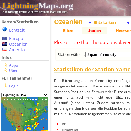
Lightning
Maps.org
A community project with free lightning maps and apps
Ozeanien
Karten/Statistiken
Blitzkarten
Echtzeit
Blitze
Station
Netzwer
Europa
Please note that the data displaye
Ozeanien
Amerika
Station wählen:
Infos
Apps
Statistiken der Station Yame
Über
Für Teilnehmer
Die Blitzortungsstation Yame city empfängt
Login
ausgesendet werden. Diese werden an Blitz
Stationen Position und Zeitpunkt der Blitze ermi
einem Blitz, auch wird nicht jeder Blitz re
Auskunft (siehe unten). Zudem müssen min
empfangen, damit daraus die Position berechne
mit nur 14 Stationen teilgenommen, so wird dies
Id:
Firmware: