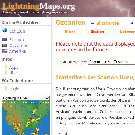
Lightning
Maps.org
A community project with free lightning maps and apps
Ozeanien
Karten/Statistiken
Blitzkarten
Echtzeit
Blitze
Station
Netzwer
Europa
Please note that the data displaye
Ozeanien
new ones in the future.
Amerika
Infos
Station wählen:
Apps
Über
Statistiken der Station Uozu
Für Teilnehmer
Login
Die Blitzortungsstation Uozu, Toyama empfän
ausgesendet werden. Diese werden an Blitz
Stationen Position und Zeitpunkt der Blitze ermi
einem Blitz, auch wird nicht jeder Blitz re
Auskunft (siehe unten). Zudem müssen min
empfangen, damit daraus die Position berech
Ortung mit nur 14 Stationen teilgenommen, so wi
Id: