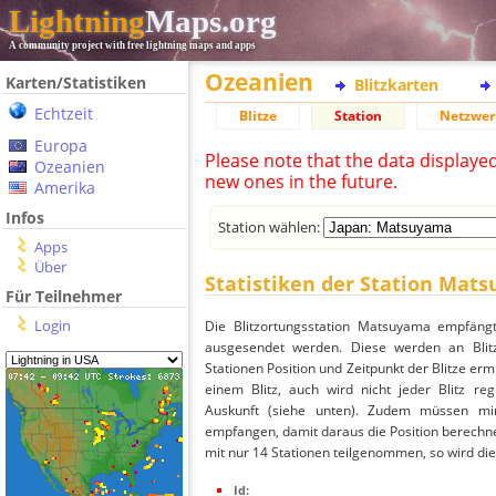
Lightning
Maps.org
A community project with free lightning maps and apps
Ozeanien
Karten/Statistiken
Blitzkarten
Echtzeit
Blitze
Station
Netzwer
Europa
Please note that the data displaye
Ozeanien
new ones in the future.
Amerika
Infos
Station wählen:
Apps
Über
Statistiken der Station Mat
Für Teilnehmer
Login
Die Blitzortungsstation Matsuyama empfängt
ausgesendet werden. Diese werden an Blitz
Stationen Position und Zeitpunkt der Blitze ermi
einem Blitz, auch wird nicht jeder Blitz re
Auskunft (siehe unten). Zudem müssen min
empfangen, damit daraus die Position berechne
mit nur 14 Stationen teilgenommen, so wird dies
Id: