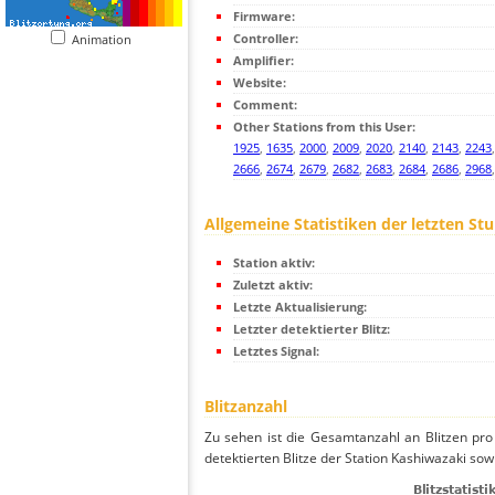
Firmware:
Controller:
Animation
Amplifier:
Website:
Comment:
Other Stations from this User:
1925
,
1635
,
2000
,
2009
,
2020
,
2140
,
2143
,
2243
2666
,
2674
,
2679
,
2682
,
2683
,
2684
,
2686
,
2968
Allgemeine Statistiken der letzten St
Station aktiv:
Zuletzt aktiv:
Letzte Aktualisierung:
Letzter detektierter Blitz:
Letztes Signal:
Blitzanzahl
Zu sehen ist die Gesamtanzahl an Blitzen pr
detektierten Blitze der Station Kashiwazaki sow