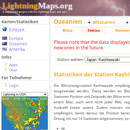
Lightning
Maps.org
A community project with free lightning maps and apps
Ozeanien
Karten/Statistiken
Blitzkarten
Echtzeit
Blitze
Station
Netzwer
Europa
Please note that the data displaye
Ozeanien
new ones in the future.
Amerika
Infos
Station wählen:
Apps
Über
Statistiken der Station Kash
Für Teilnehmer
Login
Die Blitzortungsstation Kashiwazaki empfäng
ausgesendet werden. Diese werden an Blitz
Stationen Position und Zeitpunkt der Blitze ermi
einem Blitz, auch wird nicht jeder Blitz re
Auskunft (siehe unten). Zudem müssen min
empfangen, damit daraus die Position berech
Ortung mit nur 14 Stationen teilgenommen, so wi
Id: