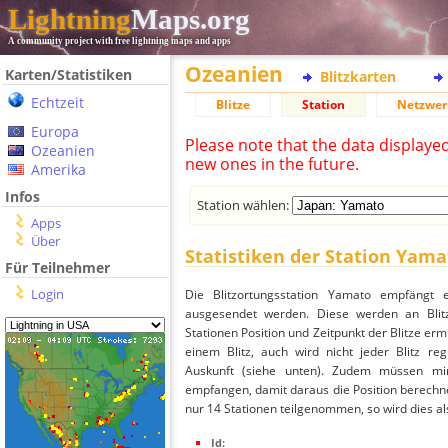
Lightning
Maps.org
A community project with free lightning maps and apps
Ozeanien
Karten/Statistiken
Blitzkarten
Echtzeit
Blitze
Station
Netzwer
Europa
Please note that the data displaye
Ozeanien
new ones in the future.
Amerika
Infos
Station wählen:
Apps
Über
Statistiken der Station Yama
Für Teilnehmer
Login
Die Blitzortungsstation Yamato empfängt e
ausgesendet werden. Diese werden an Blitz
Stationen Position und Zeitpunkt der Blitze ermi
einem Blitz, auch wird nicht jeder Blitz re
Auskunft (siehe unten). Zudem müssen min
empfangen, damit daraus die Position berechne
nur 14 Stationen teilgenommen, so wird dies als
Id: