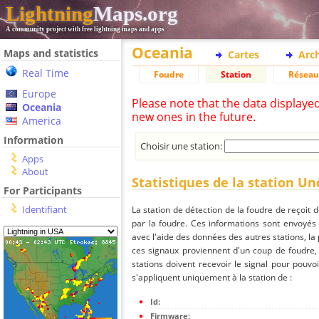
Lightning
Maps.org
A community project with free lightning maps and apps
Oceania
Maps and statistics
Cartes
Arc
Real Time
Foudre
Station
Réseau
Europe
Please note that the data displaye
Oceania
new ones in the future.
America
Information
Choisir une station:
Apps
About
Statistiques de la station U
For Participants
Identifiant
La station de détection de la foudre de reçoit 
par la foudre. Ces informations sont envoyés
avec l'aide des données des autres stations, la
ces signaux proviennent d'un coup de foudre,
stations doivent recevoir le signal pour pouvoi
s'appliquent uniquement à la station de :
Id:
Firmware: