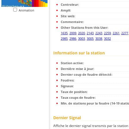
Controleur:
Animation
Ampli:
Site web:
Commentaire:
Other Stations from this User:
1635
,
2009
,
2020
,
2143
,
2243
,
2259
,
2261
,
2277
2985
,
2986
,
3003
,
3005
,
3038
,
3032
Information sur la station
Station active:
Dernière mise à jour:
Dernier coup de foudre détecté:
Foudres:
Signaux:
Taux de position:
Taux coups de foudre:
Min. de stations pour la foudre (14-19 statio
Dernier Signal
Affiche le dernier signal transmis par la station