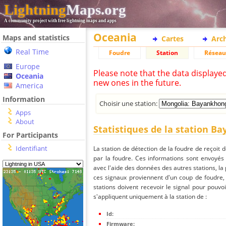
Lightning
Maps.org
A community project with free lightning maps and apps
Oceania
Maps and statistics
Cartes
Arc
Real Time
Foudre
Station
Réseau
Europe
Please note that the data displaye
Oceania
new ones in the future.
America
Information
Choisir une station:
Apps
About
Statistiques de la station B
For Participants
Identifiant
La station de détection de la foudre de reçoit 
par la foudre. Ces informations sont envoyés
avec l'aide des données des autres stations, la
ces signaux proviennent d'un coup de foudre,
stations doivent recevoir le signal pour pouvoi
s'appliquent uniquement à la station de :
Id:
Firmware: