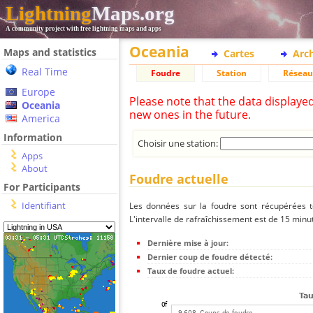
Lightning
Maps.org
A community project with free lightning maps and apps
Oceania
Maps and statistics
Cartes
Arc
Real Time
Foudre
Station
Réseau
Europe
Please note that the data displaye
Oceania
new ones in the future.
America
Information
Choisir une station:
Apps
About
Foudre actuelle
For Participants
Identifiant
Les données sur la foudre sont récupérées to
L'intervalle de rafraîchissement est de 15 minu
Dernière mise à jour:
Dernier coup de foudre détecté:
Taux de foudre actuel: