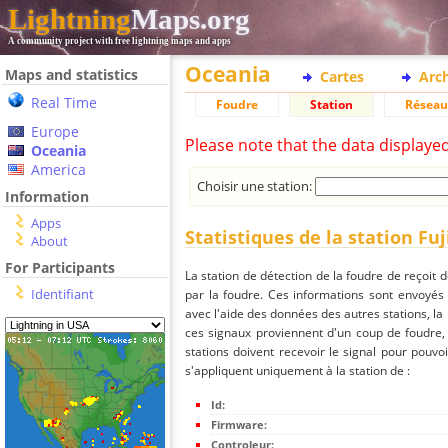
Lightning
Maps.org
A community project with free lightning maps and apps
Oceania
Maps and statistics
Cartes
Arc
Real Time
Foudre
Station
Réseau
Europe
Please note that the data displaye
Oceania
America
Choisir une station:
Information
Apps
Statistiques de la station Fu
About
For Participants
La station de détection de la foudre de reçoit 
Identifiant
par la foudre. Ces informations sont envoyés
avec l'aide des données des autres stations, la
ces signaux proviennent d'un coup de foudre,
stations doivent recevoir le signal pour pouvoi
s'appliquent uniquement à la station de :
Id:
Firmware:
Controleur: