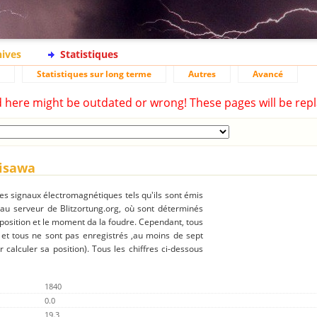
hives
Statistiques
Statistiques sur long terme
Autres
Avancé
d here might be outdated or wrong! These pages will be repl
jisawa
des signaux électromagnétiques tels qu'ils sont émis
 au serveur de Blitzortung.org, où sont déterminés
 position et le moment da la foudre. Cependant, tous
 et tous ne sont pas enregistrés ,au moins de sept
r calculer sa position). Tous les chiffres ci-dessous
1840
0.0
19.3