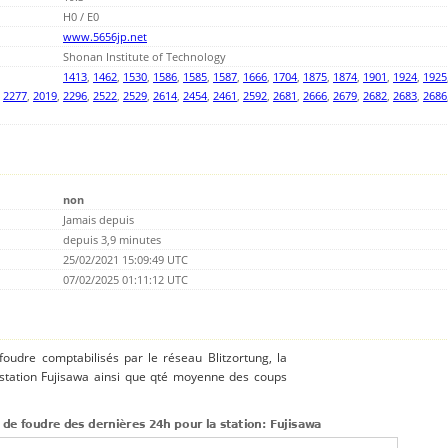
H0 / E0
www.5656jp.net
Shonan Institute of Technology
1413
,
1462
,
1530
,
1586
,
1585
,
1587
,
1666
,
1704
,
1875
,
1874
,
1901
,
1924
,
1925
,
2277
,
2019
,
2296
,
2522
,
2529
,
2614
,
2454
,
2461
,
2592
,
2681
,
2666
,
2679
,
2682
,
2683
,
2686
non
Jamais depuis
depuis 3,9 minutes
25/02/2021 15:09:49 UTC
07/02/2025 01:11:12 UTC
 foudre comptabilisés par le réseau Blitzortung, la
 station Fujisawa ainsi que qté moyenne des coups