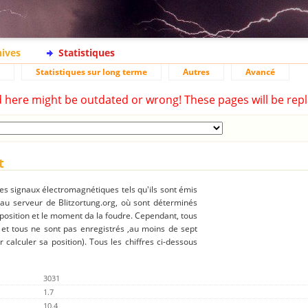
hives
Statistiques
Statistiques sur long terme
Autres
Avancé
d here might be outdated or wrong! These pages will be repl
t
des signaux électromagnétiques tels qu'ils sont émis
 au serveur de Blitzortung.org, où sont déterminés
 position et le moment da la foudre. Cependant, tous
 et tous ne sont pas enregistrés ,au moins de sept
r calculer sa position). Tous les chiffres ci-dessous
3031
1.7
10.4