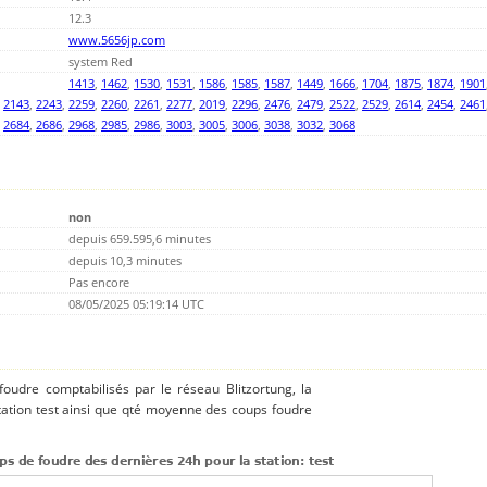
12.3
www.5656jp.com
system Red
1413
,
1462
,
1530
,
1531
,
1586
,
1585
,
1587
,
1449
,
1666
,
1704
,
1875
,
1874
,
1901
,
2143
,
2243
,
2259
,
2260
,
2261
,
2277
,
2019
,
2296
,
2476
,
2479
,
2522
,
2529
,
2614
,
2454
,
2461
,
2684
,
2686
,
2968
,
2985
,
2986
,
3003
,
3005
,
3006
,
3038
,
3032
,
3068
non
depuis 659.595,6 minutes
depuis 10,3 minutes
Pas encore
08/05/2025 05:19:14 UTC
 foudre comptabilisés par le réseau Blitzortung, la
tation test ainsi que qté moyenne des coups foudre