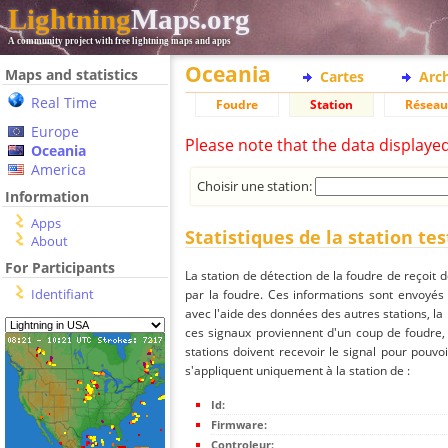
Lightning
Maps.org
A community project with free lightning maps and apps
Oceania
Maps and statistics
Cartes
Arc
Real Time
Foudre
Station
Réseau
Europe
Please note that the data displaye
Oceania
America
Choisir une station:
Information
Apps
Statistiques de la station tes
About
For Participants
La station de détection de la foudre de reçoit 
Identifiant
par la foudre. Ces informations sont envoyés
avec l'aide des données des autres stations, la
ces signaux proviennent d'un coup de foudre,
stations doivent recevoir le signal pour pouvoi
s'appliquent uniquement à la station de :
Id:
Firmware:
Controleur: