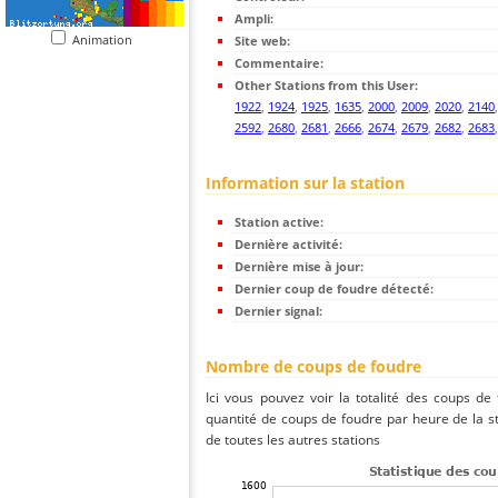
Ampli:
Animation
Site web:
Commentaire:
Other Stations from this User:
1922
,
1924
,
1925
,
1635
,
2000
,
2009
,
2020
,
2140
2592
,
2680
,
2681
,
2666
,
2674
,
2679
,
2682
,
2683
Information sur la station
Station active:
Dernière activité:
Dernière mise à jour:
Dernier coup de foudre détecté:
Dernier signal:
Nombre de coups de foudre
Ici vous pouvez voir la totalité des coups de
quantité de coups de foudre par heure de la s
de toutes les autres stations