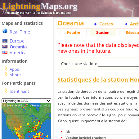
Lightning
Maps.org
A community project with free lightning maps and apps
Oceania
Maps and statistics
Cartes
Arc
Real Time
Foudre
Station
Réseau
Europe
Please note that the data displaye
Oceania
new ones in the future.
America
Information
Choisir une station:
Apps
About
Statistiques de la station Ho
For Participants
Identifiant
La station de détection de la foudre de reçoit 
par la foudre. Ces informations sont envoyés
avec l'aide des données des autres stations, la
ces signaux proviennent d'un coup de foudre,
stations doivent recevoir le signal pour pouvoi
s'appliquent uniquement à la station de :
Id:
Version logiciel tracker: