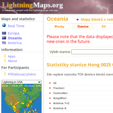
Lightning
Maps.org
A community project with free lightning maps and apps
Oceania
Maps and statistics
Mapy blesků v reá
Real Time
Blesky
Stanice
Síť
Evropa
Please note that the data displaye
Oceania
new ones in the future.
America
Information
Výběr stanice:
Apps
About
Statistiky stanice Hong 0025 
For Participants
Přihlašovací jméno
Zde najdete statistika TOA detekce blesků stan
Id:
Tracker:
Controller:
Amplifier:
Anténa 1+2:
Anténa 4: