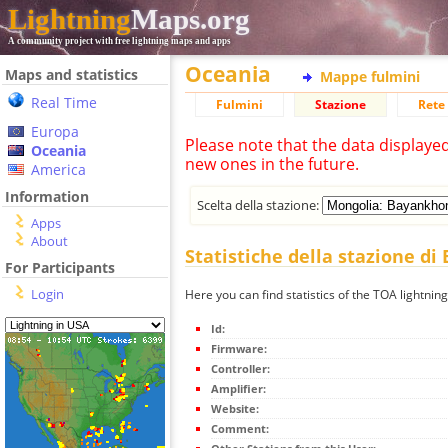
Lightning
Maps.org
A community project with free lightning maps and apps
Oceania
Maps and statistics
Mappe fulmini
Real Time
Fulmini
Stazione
Rete 
Europa
Please note that the data displaye
Oceania
new ones in the future.
America
Information
Scelta della stazione:
Apps
About
Statistiche della stazione d
For Participants
Login
Here you can find statistics of the TOA lightni
Id:
Firmware:
Controller:
Amplifier:
Website:
Comment: