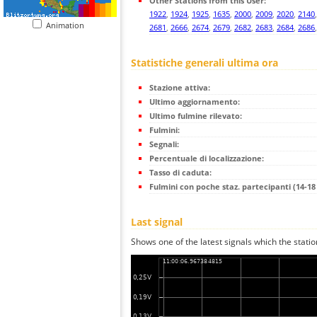
Other Stations from this User:
1922
,
1924
,
1925
,
1635
,
2000
,
2009
,
2020
,
2140
Animation
2681
,
2666
,
2674
,
2679
,
2682
,
2683
,
2684
,
2686
Statistiche generali ultima ora
Stazione attiva:
Ultimo aggiornamento:
Ultimo fulmine rilevato:
Fulmini:
Segnali:
Percentuale di localizzazione:
Tasso di caduta:
Fulmini con poche staz. partecipanti (14-18 
Last signal
Shows one of the latest signals which the statio