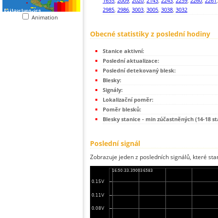
1635
,
2009
,
2020
,
2143
,
2243
,
2259
,
2260
,
2261
2985
,
2986
,
3003
,
3005
,
3038
,
3032
Animation
Obecné statistiky z poslední hodiny
Stanice aktivní:
Poslední aktualizace:
Poslední detekovaný blesk:
Blesky:
Signály:
Lokalizační poměr:
Poměr blesků:
Blesky stanice - min zúčastněných (14-18 st
Poslední signál
Zobrazuje jeden z posledních signálů, které sta