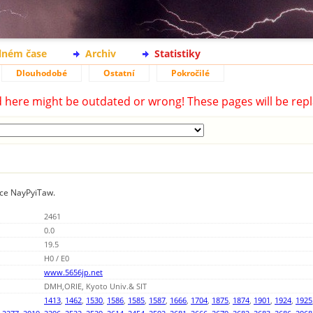
lném čase
Archiv
Statistiky
Dlouhodobé
Ostatní
Pokročilé
d here might be outdated or wrong! These pages will be repl
ice NayPyiTaw.
2461
0.0
19.5
H0 / E0
www.5656jp.net
DMH,ORIE, Kyoto Univ.& SIT
1413
,
1462
,
1530
,
1586
,
1585
,
1587
,
1666
,
1704
,
1875
,
1874
,
1901
,
1924
,
1925