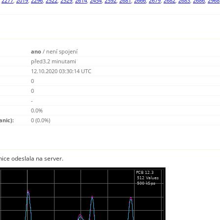
,
2277
,
2019
,
2296
,
2522
,
2529
,
2614
,
2454
,
2592
,
2681
,
2666
,
2679
,
2682
,
2683
,
2686
,
2968
ano
/
není spojení
před3.2 minutami
12.10.2020 03:30:14 UTC
0
0
-
0.0%
anic):
0 (0.0%)
nice odeslala na server.