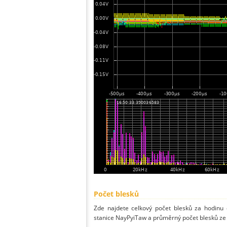
Počet blesků
Zde najdete celkový počet blesků za hodinu 
stanice NayPyiTaw a průměrný počet blesků ze 