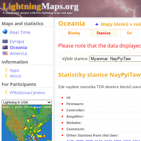
Lightning
Maps.org
A community project with free lightning maps and apps
Oceania
Maps and statistics
Mapy blesků v reá
Real Time
Blesky
Stanice
Síť
Evropa
Please note that the data displaye
Oceania
America
Výběr stanice:
Information
Apps
Statistiky stanice NayPyiTaw
About
For Participants
Zde najdete statistika TOA detekce blesků stan
Přihlašovací jméno
Id:
Firmware:
Controller:
Amplifier:
Website:
Comment:
Other Stations from this User: