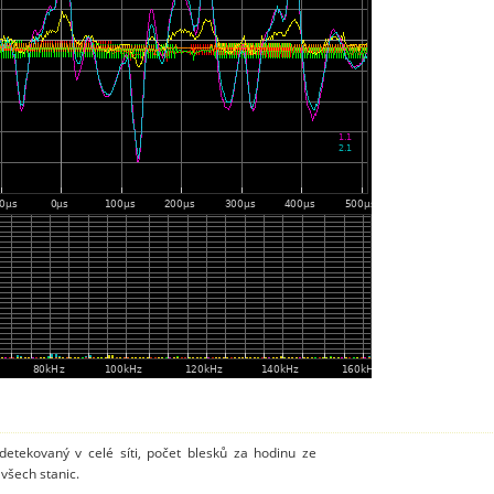
detekovaný v celé síti, počet blesků za hodinu ze
všech stanic.