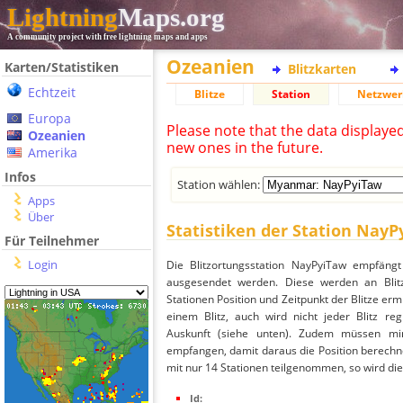
Lightning
Maps.org
A community project with free lightning maps and apps
Ozeanien
Karten/Statistiken
Blitzkarten
Echtzeit
Blitze
Station
Netzwer
Europa
Please note that the data displaye
Ozeanien
new ones in the future.
Amerika
Infos
Station wählen:
Apps
Über
Statistiken der Station Nay
Für Teilnehmer
Login
Die Blitzortungsstation NayPyiTaw empfängt
ausgesendet werden. Diese werden an Blitz
Stationen Position und Zeitpunkt der Blitze ermi
einem Blitz, auch wird nicht jeder Blitz re
Auskunft (siehe unten). Zudem müssen min
empfangen, damit daraus die Position berechne
mit nur 14 Stationen teilgenommen, so wird dies
Id: