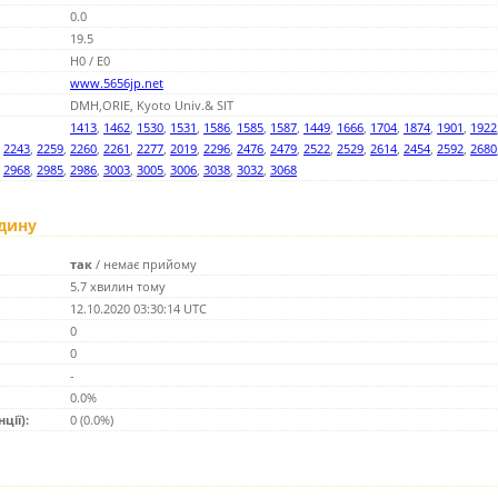
0.0
19.5
H0 / E0
www.5656jp.net
DMH,ORIE, Kyoto Univ.& SIT
1413
,
1462
,
1530
,
1531
,
1586
,
1585
,
1587
,
1449
,
1666
,
1704
,
1874
,
1901
,
1922
,
2243
,
2259
,
2260
,
2261
,
2277
,
2019
,
2296
,
2476
,
2479
,
2522
,
2529
,
2614
,
2454
,
2592
,
2680
,
2968
,
2985
,
2986
,
3003
,
3005
,
3006
,
3038
,
3032
,
3068
одину
так
/
немає прийому
5.7 хвилин тому
12.10.2020 03:30:14 UTC
0
0
-
0.0%
ції):
0 (0.0%)