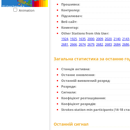
Прошивка:
Контролер:
Animation
Підсилювач:
Веб-сайт:
Коментар:
Other Stations from this User:
1924
,
1925
,
1635
,
2000
,
2009
,
2020
,
2140
,
2143
2681
,
2666
,
2674
,
2679
,
2682
,
2683
,
2684
,
2686
Загальна статистика за останню г
Станція активна:
Останнє оновлення:
Останній виявлений розряд:
Розряди:
Сигнали:
Коефіцієнт розташування:
Коефіцієнт розрядів:
Strokes station min participants (14-18 стан
Останній сигнал