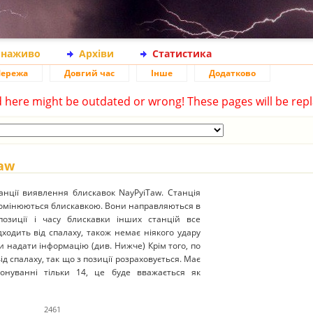
 наживо
Архіви
Статистика
ережа
Довгий час
Інше
Додатково
d here might be outdated or wrong! These pages will be repl
Taw
нції виявлення блискавок NayPyiTaw. Станція
ромінюються блискавкою. Вони направляються в
 позиції і часу блискавки інших станцій все
ходить від спалаху, також немає ніякого удару
и надати інформацію (див. Нижче) Крім того, по
д спалаху, так що з позиції розраховується. Має
іонуванні тільки 14, це буде вважається як
2461