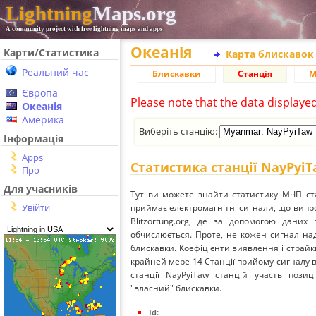
Lightning
Maps.org
A community project with free lightning maps and apps
Океанія
Карти/Статистика
Карта блискавок
Реальний час
Блискавки
Станція
М
Європа
Please note that the data displaye
Океанія
Америка
Виберіть станцію:
Інформація
Apps
Статистика станції NayPyi
Про
Для учасників
Тут ви можете знайти статистику МЧП ста
Увійти
приймає електромагнітні сигнали, що вип
Blitzortung.org, де за допомогою даних
обчислюється. Проте, не кожен сигнал над
блискавки. Коефіцієнти виявлення і страйк
крайней мере 14 Станції прийому сигналу ві
станції NayPyiTaw станцій участь позиц
"власний" блискавки.
Id: