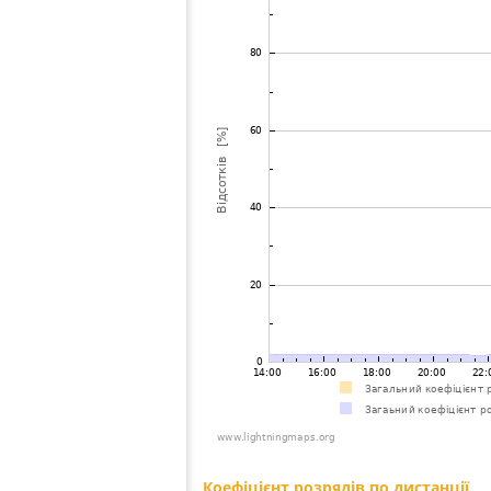
Коефіцієнт розрядів по дистанції