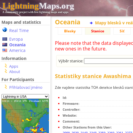
Lightning
Maps.org
A community project with free lightning maps and apps
Oceania
Maps and statistics
Mapy blesků v reá
Real Time
Blesky
Stanice
Síť
Evropa
Please note that the data displaye
Oceania
new ones in the future.
America
Information
Výběr stanice:
Apps
About
Statistiky stanice Awashima
For Participants
Přihlašovací jméno
Zde najdete statistika TOA detekce blesků sta
Id:
Firmware:
Controller:
Website:
Comment:
Other Stations from this User:
2009
,
2020
,
2143
,
2243
,
2259
,
2260
,
2261
,
2277