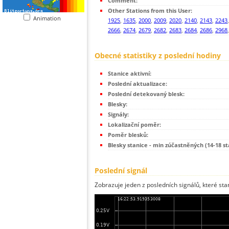
Comment:
Other Stations from this User:
Animation
1925
,
1635
,
2000
,
2009
,
2020
,
2140
,
2143
,
2243
2666
,
2674
,
2679
,
2682
,
2683
,
2684
,
2686
,
2968
Obecné statistiky z poslední hodiny
Stanice aktivní:
Poslední aktualizace:
Poslední detekovaný blesk:
Blesky:
Signály:
Lokalizační poměr:
Poměr blesků:
Blesky stanice - min zúčastněných (14-18 st
Poslední signál
Zobrazuje jeden z posledních signálů, které sta