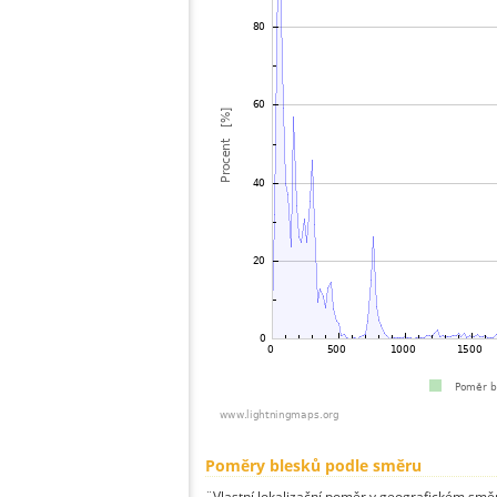
Poměry blesků podle směru
¨Vlastní lokalizační poměr v geografickém směru