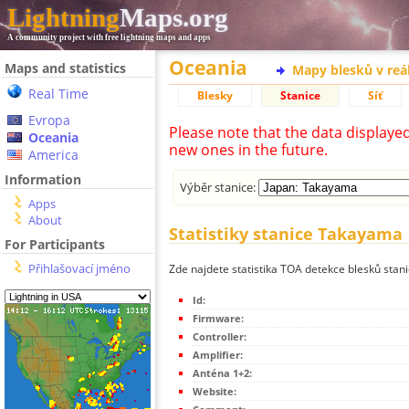
Lightning
Maps.org
A community project with free lightning maps and apps
Oceania
Maps and statistics
Mapy blesků v reá
Real Time
Blesky
Stanice
Síť
Evropa
Please note that the data displaye
Oceania
new ones in the future.
America
Information
Výběr stanice:
Apps
About
Statistiky stanice Takayama
For Participants
Přihlašovací jméno
Zde najdete statistika TOA detekce blesků sta
Id:
Firmware:
Controller:
Amplifier:
Anténa 1+2:
Website: