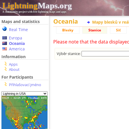
Lightning
Maps.org
A community project with free lightning maps and apps
Oceania
Maps and statistics
Mapy blesků v reá
Real Time
Blesky
Stanice
Síť
Evropa
Please note that the data displaye
Oceania
America
Výběr stanice:
Information
Apps
About
For Participants
Přihlašovací jméno