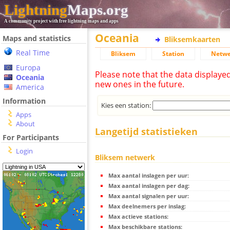
Lightning
Maps.org
A community project with free lightning maps and apps
Oceania
Maps and statistics
Bliksemkaarten
Real Time
Bliksem
Station
Netwe
Europa
Please note that the data displaye
Oceania
new ones in the future.
America
Information
Kies een station:
Apps
About
Langetijd statistieken
For Participants
Login
Bliksem netwerk
Max aantal inslagen per uur:
Max aantal inslagen per dag:
Max aantal signalen per uur:
Max deelnemers per inslag:
Max actieve stations:
Max beschikbare stations: