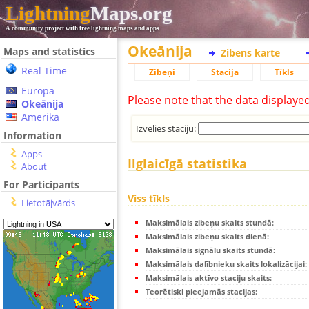
Lightning
Maps.org
A community project with free lightning maps and apps
Okeānija
Maps and statistics
Zibens karte
Real Time
Zibeņi
Stacija
Tīkls
Europa
Please note that the data displaye
Okeānija
Amerika
Izvēlies staciju:
Information
Apps
Ilglaicīgā statistika
About
For Participants
Viss tīkls
Lietotājvārds
Maksimālais zibeņu skaits stundā:
Maksimālais zibeņu skaits dienā:
Maksimālais signālu skaits stundā:
Maksimālais dalībnieku skaits lokalizācijai:
Maksimālais aktīvo staciju skaits:
Teorētiski pieejamās stacijas: