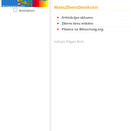
MansZibensDetektors
Animation
Arhivācijas sākums:
Zibens datu ielādes:
Plūsma no Blitzortung.org:
tulkojis Edgars Bušs