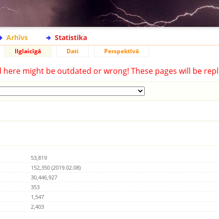
Arhīvs
Statistika
Ilglaicīgā
Dati
Perspektīvā
d here might be outdated or wrong! These pages will be repl
53,819
152,350 (2019.02.08)
30,446,927
353
1,547
2,403