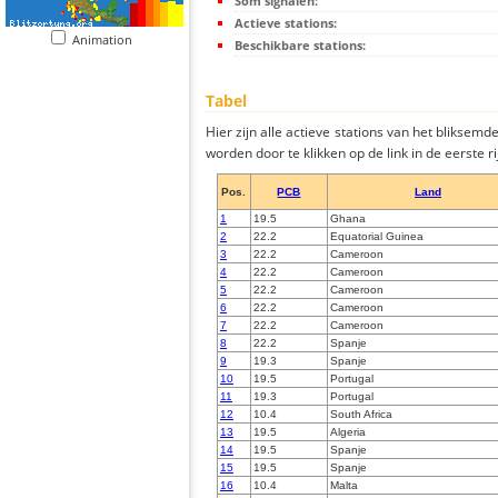
Som signalen:
Actieve stations:
Animation
Beschikbare stations:
Tabel
Hier zijn alle actieve stations van het bliksem
worden door te klikken op de link in de eerste rij
Pos.
PCB
Land
1
19.5
Ghana
2
22.2
Equatorial Guinea
3
22.2
Cameroon
4
22.2
Cameroon
5
22.2
Cameroon
6
22.2
Cameroon
7
22.2
Cameroon
8
22.2
Spanje
9
19.3
Spanje
10
19.5
Portugal
11
19.3
Portugal
12
10.4
South Africa
13
19.5
Algeria
14
19.5
Spanje
15
19.5
Spanje
16
10.4
Malta