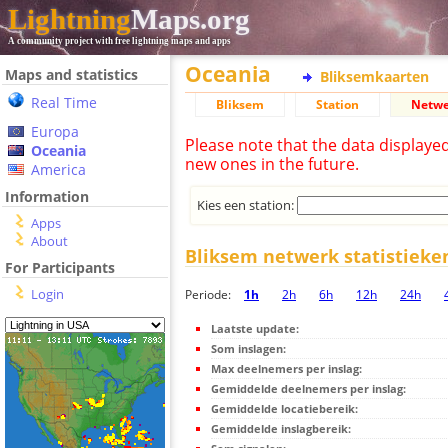
Lightning
Maps.org
A community project with free lightning maps and apps
Oceania
Maps and statistics
Bliksemkaarten
Real Time
Bliksem
Station
Netwe
Europa
Please note that the data displaye
Oceania
new ones in the future.
America
Information
Kies een station:
Apps
About
Bliksem netwerk statistieke
For Participants
Login
Periode:
1h
2h
6h
12h
24h
Laatste update:
Som inslagen:
Max deelnemers per inslag:
Gemiddelde deelnemers per inslag:
Gemiddelde locatiebereik:
Gemiddelde inslagbereik: