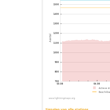
73
19.3
Griekenland
74
10.4
Frankrijk
75
19.5
Italy
76
10.4
Frankrijk
77
10.4
Frankrijk
78
19.3
Frankrijk
79
10.3
Portugal
80
10.3
Italy
81
19.3
Italy
82
22.2
Frankrijk
83
22.2
Italy
84
10.4
Frankrijk
85
19.5
Italy
86
19.5
Italy
87
19.5
Italy
88
19.5
Italy
89
19.4
Italy
90
10.3
Italy
91
19.1
Italy
92
10.3
Griekenland
93
19.5
Frankrijk
94
10.3
Italy
95
19.5
Frankrijk
96
19.5
Italy
97
19.5
Montenegro
98
6.8
Italy
99
10.3
Italy
100
10.4
Italy
Signalen van alle stations