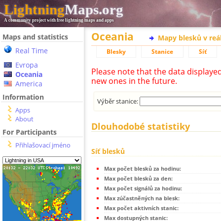
Lightning
Maps.org
A community project with free lightning maps and apps
Oceania
Maps and statistics
Mapy blesků v reá
Real Time
Blesky
Stanice
Síť
Evropa
Please note that the data displaye
Oceania
new ones in the future.
America
Information
Výběr stanice:
Apps
About
Dlouhodobé statistiky
For Participants
Přihlašovací jméno
Síť blesků
Max počet blesků za hodinu:
Max počet blesků za den:
Max počet signálů za hodinu:
Max zúčastněných na blesk:
Max počet aktivních stanic:
Max dostupných stanic: