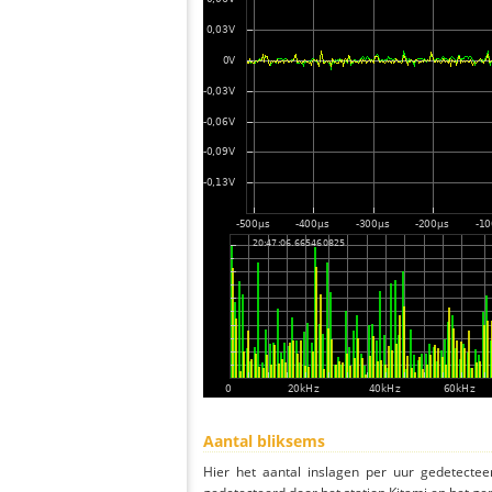
Aantal bliksems
Hier het aantal inslagen per uur gedetectee