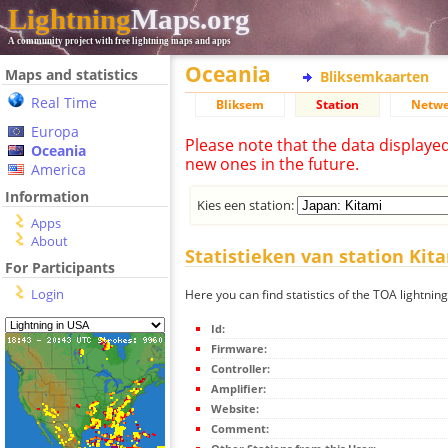
Lightning
Maps.org
A community project with free lightning maps and apps
Oceania
Maps and statistics
Bliksemkaarten
Real Time
Bliksem
Station
Netwe
Europa
Please note that the data displaye
Oceania
new ones in the future.
America
Information
Kies een station:
Apps
About
Statistieken van station Kit
For Participants
Login
Here you can find statistics of the TOA lightning
Id:
Firmware:
Controller:
Amplifier:
Website:
Comment: