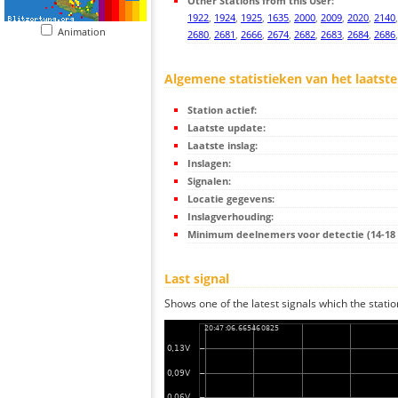
Other Stations from this User:
1922
,
1924
,
1925
,
1635
,
2000
,
2009
,
2020
,
2140
Animation
2680
,
2681
,
2666
,
2674
,
2682
,
2683
,
2684
,
2686
Algemene statistieken van het laatste
Station actief:
Laatste update:
Laatste inslag:
Inslagen:
Signalen:
Locatie gegevens:
Inslagverhouding:
Minimum deelnemers voor detectie (14-18 s
Last signal
Shows one of the latest signals which the statio