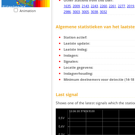
Other Stations from this User:
1635
,
2009
,
2143
,
2243
,
2260
,
2261
,
2277
,
2019
Animation
2986
,
3003
,
3005
,
3038
,
3032
Algemene statistieken van het laatste
Station actief:
Laatste update:
Laatste inslag:
Inslagen:
Signalen:
Locatie gegevens:
Inslagverhouding:
Minimum deelnemers voor detectie (14-18 s
Last signal
Shows one of the latest signals which the statio