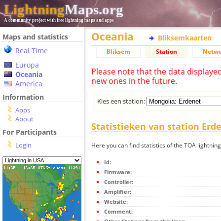
Lightning
Maps.org
A community project with free lightning maps and apps
Oceania
Maps and statistics
Bliksemkaarten
Real Time
Bliksem
Station
Netwe
Europa
Please note that the data displaye
Oceania
new ones in the future.
America
Information
Kies een station:
Apps
About
Statistieken van station Erd
For Participants
Login
Here you can find statistics of the TOA lightnin
Id:
Firmware:
Controller:
Amplifier:
Website:
Comment: