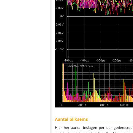
Aantal bliksems
Hier het aantal inslagen per uur gedetectee