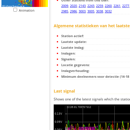
Other Stations from this User:
2009
,
2020
,
2143
,
2243
,
2259
,
2260
,
2261
,
2277
Animation
2985
,
2986
,
3003
,
3005
,
3038
,
3032
Algemene statistieken van het laatste
Station actief:
Laatste update:
Laatste inslag:
Inslagen:
Signalen:
Locatie gegevens:
Inslagverhouding:
Minimum deelnemers voor detectie (14-18 s
Last signal
Shows one of the latest signals which the statio