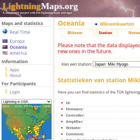
Lightning
Maps.org
A community project with free lightning maps and apps
Oceania
Maps and statistics
Bliksemkaarten
Real Time
Bliksem
Station
Netwe
Europa
Please note that the data displaye
Oceania
new ones in the future.
America
Information
Kies een station:
Apps
About
Statistieken van station Mik
For Participants
Login
Here you can find statistics of the TOA lightnin
Id:
Firmware:
Controller:
Amplifier:
Website:
Comment: