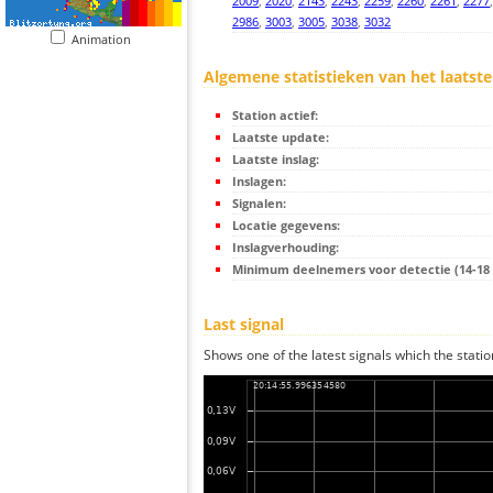
2009
,
2020
,
2143
,
2243
,
2259
,
2260
,
2261
,
2277
2986
,
3003
,
3005
,
3038
,
3032
Animation
Algemene statistieken van het laatste
Station actief:
Laatste update:
Laatste inslag:
Inslagen:
Signalen:
Locatie gegevens:
Inslagverhouding:
Minimum deelnemers voor detectie (14-18 s
Last signal
Shows one of the latest signals which the statio