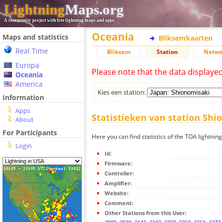
Lightning
Maps.org
A community project with free lightning maps and apps
Oceania
Maps and statistics
Bliksemkaarten
Real Time
Bliksem
Station
Netwe
Europa
Please note that the data displaye
Oceania
America
Kies een station:
Information
Apps
Statistieken van station Shi
About
For Participants
Here you can find statistics of the TOA lightnin
Login
Id:
Firmware:
Controller:
Amplifier:
Website:
Comment:
Other Stations from this User: