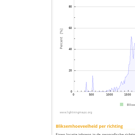
Bliksemhoeveelheid per richting
Eigen locatie inbreng in de geografische richti