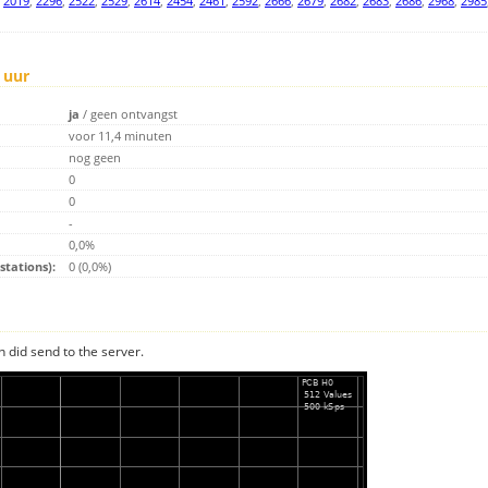
,
2019
,
2296
,
2522
,
2529
,
2614
,
2454
,
2461
,
2592
,
2666
,
2679
,
2682
,
2683
,
2686
,
2968
,
2985
 uur
ja
/
geen ontvangst
voor 11,4 minuten
nog geen
0
0
-
0,0%
tations):
0 (0,0%)
n did send to the server.