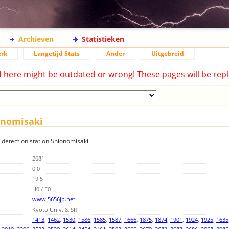
Archieven
Statistieken
rk
Langetijd Stats
Ander
Uitgebreid
d here might be outdated or wrong! These pages will be repl
onomisaki
g detection station Shionomisaki.
2681
0.0
19.5
H0 / E0
www.5656jp.net
Kyoto Univ. & SIT
1413
,
1462
,
1530
,
1586
,
1585
,
1587
,
1666
,
1875
,
1874
,
1901
,
1924
,
1925
,
1635