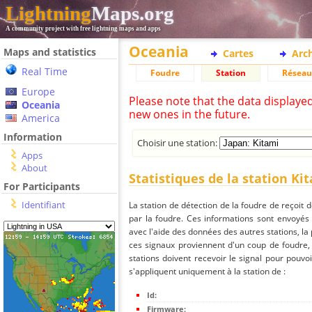
Lightning
Maps.org
A community project with free lightning maps and apps
Oceania
Maps and statistics
Cartes
Arc
Real Time
Foudre
Station
Réseau
Europe
Please note that the data displaye
Oceania
new ones in the future.
America
Information
Choisir une station:
Apps
About
Statistiques de la station Ki
For Participants
Identifiant
La station de détection de la foudre de reçoit 
par la foudre. Ces informations sont envoyés
avec l'aide des données des autres stations, la
ces signaux proviennent d'un coup de foudre,
stations doivent recevoir le signal pour pouvoi
s'appliquent uniquement à la station de :
Id:
Firmware: