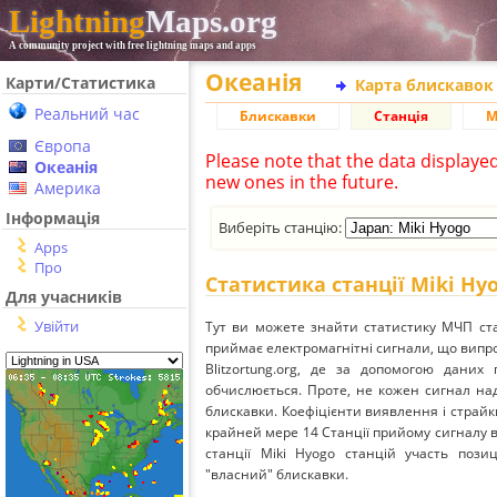
Lightning
Maps.org
A community project with free lightning maps and apps
Океанія
Карти/Статистика
Карта блискавок
Реальний час
Блискавки
Станція
М
Європа
Please note that the data displaye
Океанія
new ones in the future.
Америка
Інформація
Виберіть станцію:
Apps
Про
Статистика станції Miki Hy
Для учасників
Увійти
Тут ви можете знайти статистику МЧП ста
приймає електромагнітні сигнали, що вип
Blitzortung.org, де за допомогою даних
обчислюється. Проте, не кожен сигнал над
блискавки. Коефіцієнти виявлення і страйк
крайней мере 14 Станції прийому сигналу ві
станції Miki Hyogo станцій участь пози
"власний" блискавки.