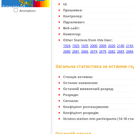
Id:
Прошивка:
Animation
Контролер:
Підсилювач:
Веб-сайт:
Коментар:
Other Stations from this User:
1924
,
1925
,
1635
,
2000
,
2009
,
2020
,
2140
,
2143
2680
,
2681
,
2666
,
2674
,
2679
,
2682
,
2683
,
2684
Загальна статистика за останню г
Станція активна:
Останнє оновлення:
Останній виявлений розряд:
Розряди:
Сигнали:
Коефіцієнт розташування:
Коефіцієнт розрядів:
Strokes station min participants (14-18 стан
Останній сигнал