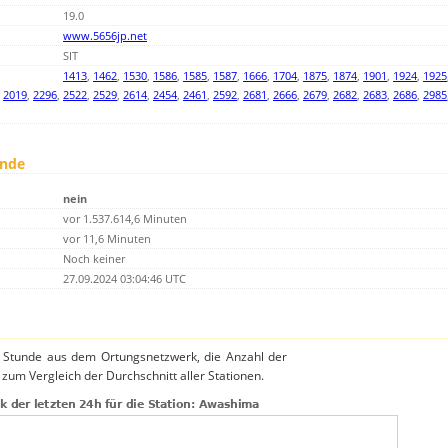
19.0
www.5656jp.net
SIT
1413
,
1462
,
1530
,
1586
,
1585
,
1587
,
1666
,
1704
,
1875
,
1874
,
1901
,
1924
,
1925
,
2019
,
2296
,
2522
,
2529
,
2614
,
2454
,
2461
,
2592
,
2681
,
2666
,
2679
,
2682
,
2683
,
2686
,
2985
unde
nein
vor 1.537.614,6 Minuten
vor 11,6 Minuten
Noch keiner
27.09.2024 03:04:46 UTC
o Stunde aus dem Ortungsnetzwerk, die Anzahl der
 zum Vergleich der Durchschnitt aller Stationen.