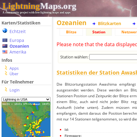
Lightning
Maps.org
A community project with free lightning maps and apps
Ozeanien
Karten/Statistiken
Blitzkarten
Echtzeit
Blitze
Station
Netzwer
Europa
Please note that the data displaye
Ozeanien
Amerika
Station wählen:
Infos
Apps
Statistiken der Station Awa
Über
Für Teilnehmer
Die Blitzortungsstation Awashima empfängt 
Login
ausgesendet werden. Diese werden an Blitz
Stationen Position und Zeitpunkt der Blitze ermi
einem Blitz, auch wird nicht jeder Blitz re
Auskunft (siehe unten). Zudem müssen min
empfangen, damit daraus die Position berechn
mit nur 14 Stationen teilgenommen, so wird dies
Id:
Firmware: