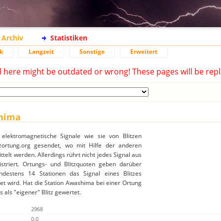
Archiv
Statistiken
k
Langzeit
Sonstige
Erweitert
d here might be outdated or wrong! These pages will be repl
shima
elektromagnetische Signale wie sie von Blitzen
ortung.org gesendet, wo mit Hilfe der anderen
ttelt werden. Allerdings rührt nicht jedes Signal aus
gistriert. Ortungs- und Blitzquoten geben darüber
destens 14 Stationen das Signal eines Blitzes
et wird. Hat die Station Awashima bei einer Ortung
 als "eigener" Blitz gewertet.
2968
0.0