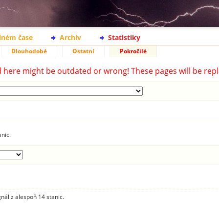
lném čase
Archiv
Statistiky
Dlouhodobé
Ostatní
Pokročilé
d here might be outdated or wrong! These pages will be repl
anic.
gnál z alespoň 14 stanic.