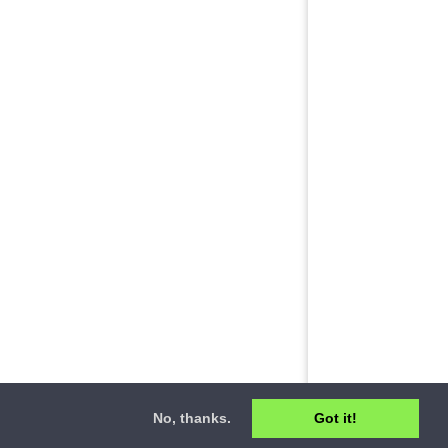
No, thanks.
Got it!
ct
•
Privacy Policy