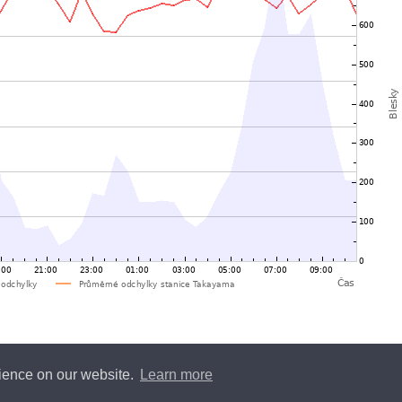
rience on our website.
Learn more
y
Blitzortung.org
and contributors • Blitzortung.org is a free community project •
Conta