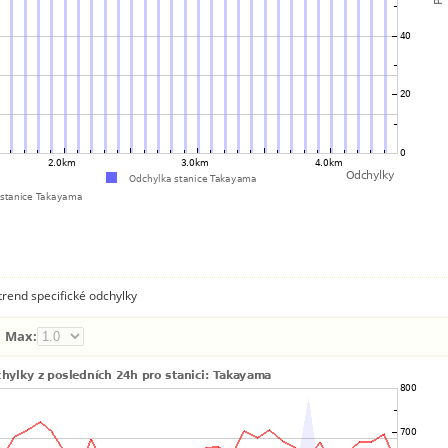
rend specifické odchylky
Max: