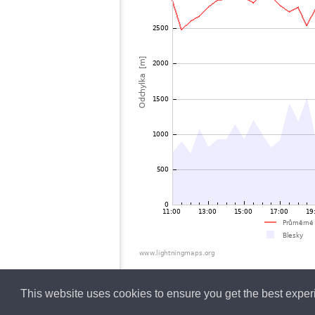
This website uses cookies to ensure you get the best expe
Czech
Lightning data b