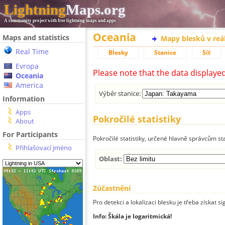
Lightning
Maps.org
A community project with free lightning maps and apps
Oceania
Maps and statistics
Mapy blesků v reá
Real Time
Blesky
Stanice
Síť
Evropa
Please note that the data displaye
Oceania
America
Výběr stanice:
Information
Apps
Pokročilé statistiky
About
For Participants
Pokročilé statistiky, určené hlavně správcům st
Přihlašovací jméno
Oblast:
Zúčastnění
Pro detekci a lokalizaci blesku je třeba získat si
Info: Škála je logaritmická!