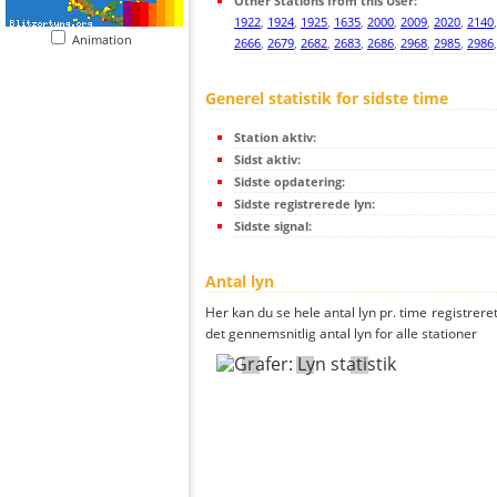
Other Stations from this User:
1922
,
1924
,
1925
,
1635
,
2000
,
2009
,
2020
,
2140
Animation
2666
,
2679
,
2682
,
2683
,
2686
,
2968
,
2985
,
2986
Generel statistik for sidste time
Station aktiv:
Sidst aktiv:
Sidste opdatering:
Sidste registrerede lyn:
Sidste signal:
Antal lyn
Her kan du se hele antal lyn pr. time registreret
det gennemsnitlig antal lyn for alle stationer