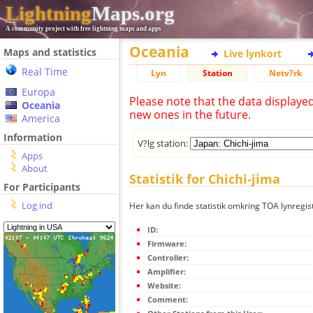
Lightning
Maps.org
A community project with free lightning maps and apps
Oceania
Maps and statistics
Live lynkort
Real Time
Lyn
Station
Netv?rk
Europa
Please note that the data displaye
Oceania
new ones in the future.
America
Information
V?lg station:
Apps
About
Statistik for Chichi-jima
For Participants
Log ind
Her kan du finde statistik omkring TOA lynregist
ID:
Firmware:
Controller:
Amplifier:
Website:
Comment: