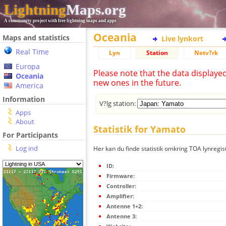
Lightning
Maps.org
A community project with free lightning maps and apps
Oceania
Maps and statistics
Live lynkort
Real Time
Lyn
Station
Netv?rk
Europa
Please note that the data displaye
Oceania
new ones in the future.
America
Information
V?lg station:
Apps
About
Statistik for Yamato
For Participants
Log ind
Her kan du finde statistik omkring TOA lynregis
ID:
Firmware:
Controller:
Amplifier:
Antenne 1+2:
Antenne 3: