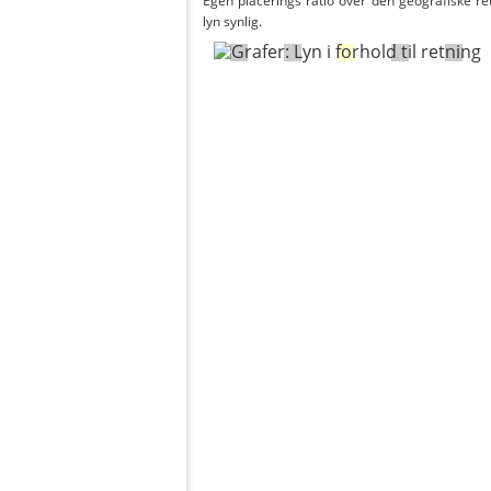
Egen placerings ratio over den geografiske re
lyn synlig.