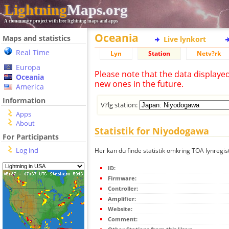
Lightning
Maps.org
A community project with free lightning maps and apps
Oceania
Maps and statistics
Live lynkort
Real Time
Lyn
Station
Netv?rk
Europa
Please note that the data displaye
Oceania
new ones in the future.
America
Information
V?lg station:
Apps
About
Statistik for Niyodogawa
For Participants
Log ind
Her kan du finde statistik omkring TOA lynregi
ID:
Firmware:
Controller:
Amplifier:
Website:
Comment: