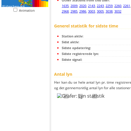
Other Stations from this User:
1635
,
2009
,
2020
,
2143
,
2243
,
2259
,
2260
,
2261
Animation
2968
,
2985
,
2986
,
3003
,
3005
,
3038
,
3032
Generel statistik for sidste time
Station aktiv:
Sidst aktiv:
Sidste opdatering:
Sidste registrerede lyn:
Sidste signal:
Antal lyn
Her kan du se hele antal lyn pr. time registrer
og det gennemsnitlig antal lyn for alle stationer