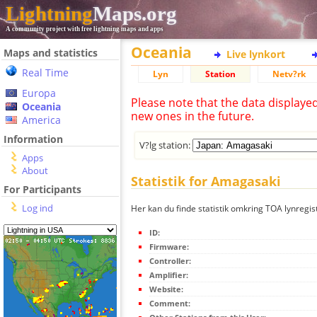
Lightning
Maps.org
A community project with free lightning maps and apps
Oceania
Maps and statistics
Live lynkort
Real Time
Lyn
Station
Netv?rk
Europa
Please note that the data displaye
Oceania
new ones in the future.
America
Information
V?lg station:
Apps
About
Statistik for Amagasaki
For Participants
Log ind
Her kan du finde statistik omkring TOA lynregis
ID:
Firmware:
Controller:
Amplifier:
Website:
Comment: