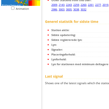
Other Stations from this User:
2009
,
2143
,
2243
,
2259
,
2260
,
2261
,
2277
,
2019
Animation
2986
,
3003
,
3005
,
3038
,
3032
Generel statistik for sidste time
Station aktiv:
Sidste opdatering:
Sidste registrerede lyn:
Lyn:
Signaler:
Placeringsforhold:
Lynforhold:
Lyn for stationen med minimum deltagere (
Last signal
Shows one of the latest signals which the statio