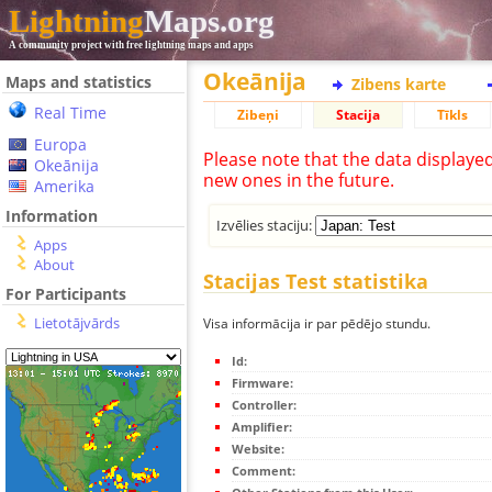
Lightning
Maps.org
A community project with free lightning maps and apps
Okeānija
Maps and statistics
Zibens karte
Real Time
Zibeņi
Stacija
Tīkls
Europa
Please note that the data displaye
Okeānija
new ones in the future.
Amerika
Information
Izvēlies staciju:
Apps
About
Stacijas Test statistika
For Participants
Lietotājvārds
Visa informācija ir par pēdējo stundu.
Id:
Firmware:
Controller:
Amplifier:
Website:
Comment: