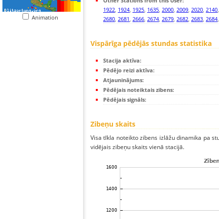
Other Stations from this User:
1922
,
1924
,
1925
,
1635
,
2000
,
2009
,
2020
,
2140
Animation
2680
,
2681
,
2666
,
2674
,
2679
,
2682
,
2683
,
2684
Vispārīga pēdējās stundas statistika
Stacija aktīva:
Pēdējo reizi aktīva:
Atjauninājums:
Pēdējais noteiktais zibens:
Pēdējais signāls:
Zibeņu skaits
Visa tīkla noteikto zibens izlāžu dinamika pa s
vidējais zibeņu skaits vienā stacijā.