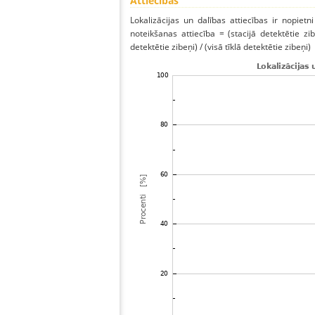
Attiecības
Lokalizācijas un dalības attiecības ir nopietni
noteikšanas attiecība = (stacijā detektētie zibe
detektētie zibeņi) / (visā tīklā detektētie zibeņi)