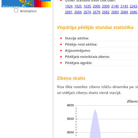
Other Stations from this User:
1924
,
1925
,
1635
,
2000
,
2009
,
2140
,
2143
,
2243
Animation
2681
,
2666
,
2674
,
2679
,
2682
,
2683
,
2684
,
2686
Vispārīga pēdējās stundas statistika
Stacija aktīva:
Pēdējo reizi aktīva:
Atjauninājums:
Pēdējais noteiktais zibens:
Pēdējais signāls:
Zibeņu skaits
Visa tīkla noteikto zibens izlāžu dinamika pa 
un vidējais zibeņu skaits vienā stacijā.