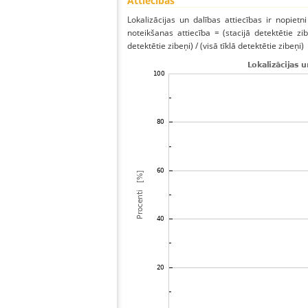
Attiecības
Lokalizācijas un dalības attiecības ir nopietni
noteikšanas attiecība = (stacijā detektētie zibe
detektētie zibeņi) / (visā tīklā detektētie zibeņi)