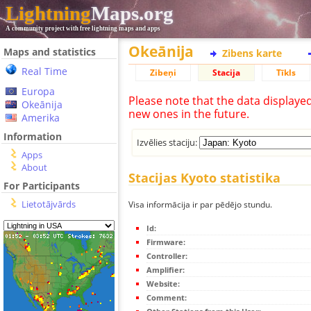
Lightning
Maps.org
A community project with free lightning maps and apps
Okeānija
Maps and statistics
Zibens karte
Real Time
Zibeņi
Stacija
Tīkls
Europa
Please note that the data displaye
Okeānija
new ones in the future.
Amerika
Information
Izvēlies staciju:
Apps
About
Stacijas Kyoto statistika
For Participants
Lietotājvārds
Visa informācija ir par pēdējo stundu.
Id:
Firmware:
Controller:
Amplifier:
Website:
Comment: