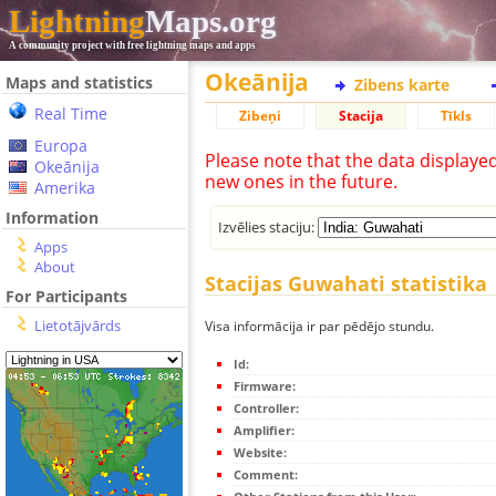
Lightning
Maps.org
A community project with free lightning maps and apps
Okeānija
Maps and statistics
Zibens karte
Real Time
Zibeņi
Stacija
Tīkls
Europa
Please note that the data displaye
Okeānija
new ones in the future.
Amerika
Information
Izvēlies staciju:
Apps
About
Stacijas Guwahati statistika
For Participants
Lietotājvārds
Visa informācija ir par pēdējo stundu.
Id:
Firmware:
Controller:
Amplifier:
Website:
Comment: