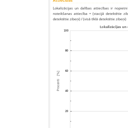
Attiecības
Lokalizācijas un dalības attiecības ir nopietni
noteikšanas attiecība = (stacijā detektētie zibe
detektētie zibeņi) / (visā tīklā detektētie zibeņi)