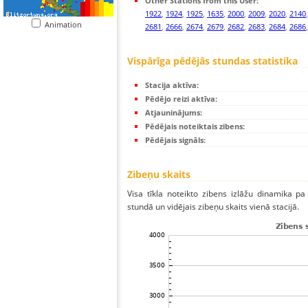
Other Stations from this User:
1922
,
1924
,
1925
,
1635
,
2000
,
2009
,
2020
,
2140
Animation
2681
,
2666
,
2674
,
2679
,
2682
,
2683
,
2684
,
2686
Vispārīga pēdējās stundas statistika
Stacija aktīva:
Pēdējo reizi aktīva:
Atjauninājums:
Pēdējais noteiktais zibens:
Pēdējais signāls:
Zibeņu skaits
Visa tīkla noteikto zibens izlāžu dinamika p
stundā un vidējais zibeņu skaits vienā stacijā.