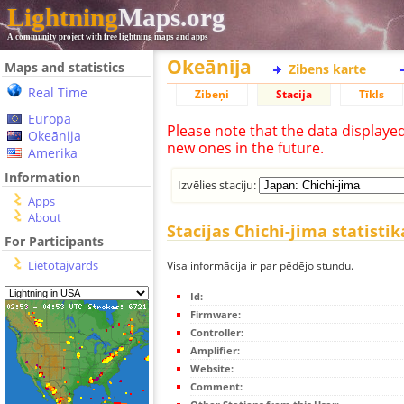
Lightning
Maps.org
A community project with free lightning maps and apps
Okeānija
Maps and statistics
Zibens karte
Real Time
Zibeņi
Stacija
Tīkls
Europa
Please note that the data displaye
Okeānija
new ones in the future.
Amerika
Information
Izvēlies staciju:
Apps
About
Stacijas Chichi-jima statistik
For Participants
Lietotājvārds
Visa informācija ir par pēdējo stundu.
Id:
Firmware:
Controller:
Amplifier:
Website:
Comment: