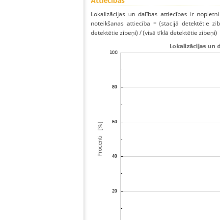
Attiecības
Lokalizācijas un dalības attiecības ir nopietni
noteikšanas attiecība = (stacijā detektētie zibe
detektētie zibeņi) / (visā tīklā detektētie zibeņi)