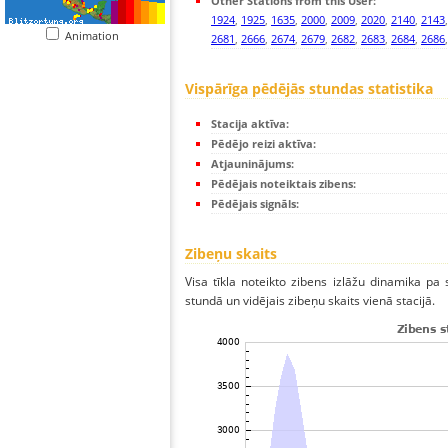
Other Stations from this User:
1924
,
1925
,
1635
,
2000
,
2009
,
2020
,
2140
,
2143
Animation
2681
,
2666
,
2674
,
2679
,
2682
,
2683
,
2684
,
2686
Vispārīga pēdējās stundas statistika
Stacija aktīva:
Pēdējo reizi aktīva:
Atjauninājums:
Pēdējais noteiktais zibens:
Pēdējais signāls:
Zibeņu skaits
Visa tīkla noteikto zibens izlāžu dinamika pa 
stundā un vidējais zibeņu skaits vienā stacijā.