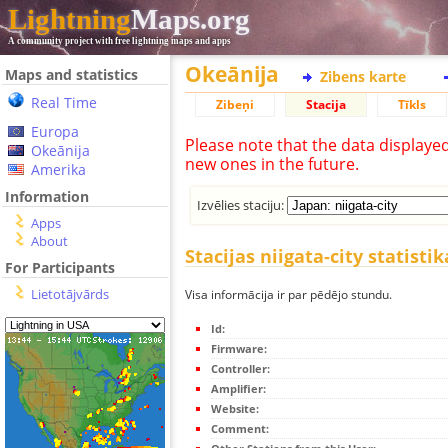
Lightning
Maps.org
A community project with free lightning maps and apps
Okeānija
Maps and statistics
Zibens karte
Real Time
Zibeņi
Stacija
Tīkls
Europa
Please note that the data displaye
Okeānija
new ones in the future.
Amerika
Information
Izvēlies staciju:
Apps
About
Stacijas niigata-city statistik
For Participants
Lietotājvārds
Visa informācija ir par pēdējo stundu.
Id:
Firmware:
Controller:
Amplifier:
Website:
Comment: