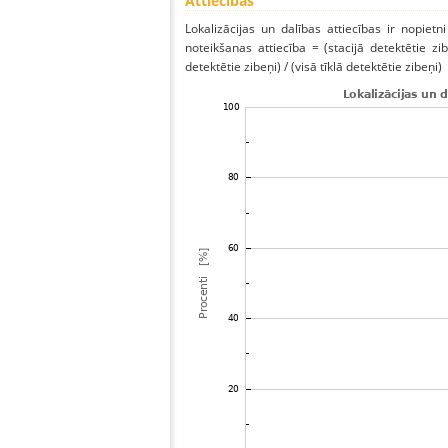
Attiecības
Lokalizācijas un dalības attiecības ir nopietni
noteikšanas attiecība = (stacijā detektētie zibe
detektētie zibeņi) / (visā tīklā detektētie zibeņi)