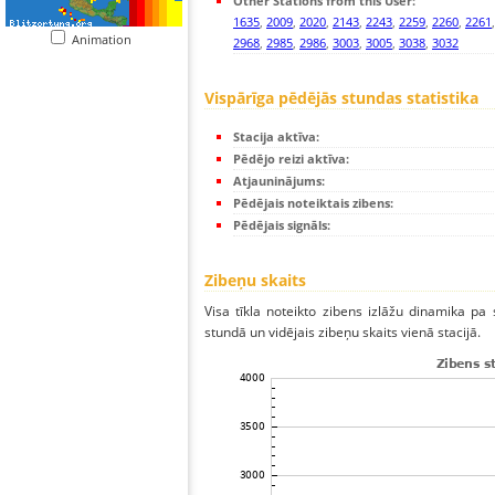
Other Stations from this User:
1635
,
2009
,
2020
,
2143
,
2243
,
2259
,
2260
,
2261
Animation
2968
,
2985
,
2986
,
3003
,
3005
,
3038
,
3032
Vispārīga pēdējās stundas statistika
Stacija aktīva:
Pēdējo reizi aktīva:
Atjauninājums:
Pēdējais noteiktais zibens:
Pēdējais signāls:
Zibeņu skaits
Visa tīkla noteikto zibens izlāžu dinamika pa 
stundā un vidējais zibeņu skaits vienā stacijā.