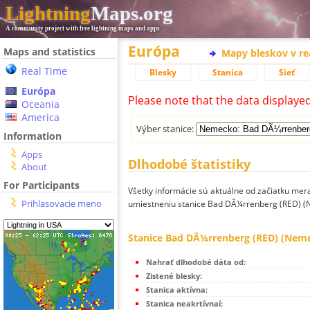
Lightning
Maps.org
A community project with free lightning maps and apps
Európa
Maps and statistics
Mapy bleskov v r
Real Time
Blesky
Stanica
Sieť
Európa
Please note that the data displaye
Oceania
America
Výber stanice:
Information
Apps
Dlhodobé štatistiky
About
For Participants
Všetky informácie sú aktuálne od začiatku mera
Prihlasovacie meno
umiestneniu stanice Bad DÃ¼rrenberg (RED) (
Stanice Bad DÃ¼rrenberg (RED) (Nem
Nahrať dlhodobé dáta od:
Zistené blesky:
Stanica aktívna:
Stanica neakrtívnaí: