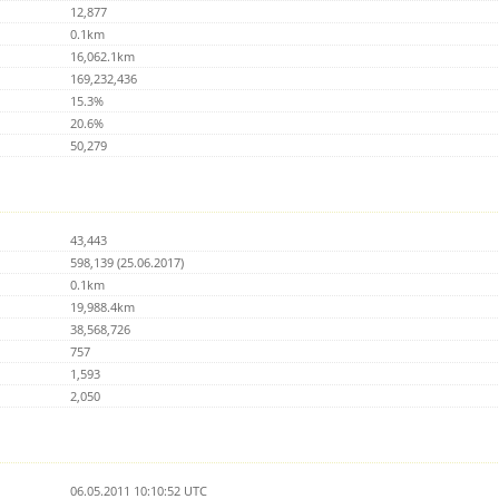
12,877
0.1km
16,062.1km
169,232,436
15.3%
20.6%
50,279
43,443
598,139 (25.06.2017)
0.1km
19,988.4km
38,568,726
757
1,593
2,050
06.05.2011 10:10:52 UTC