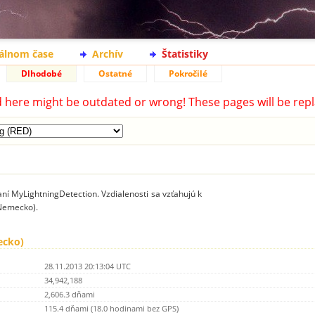
eálnom čase
Archív
Štatistiky
Dlhodobé
Ostatné
Pokročilé
d here might be outdated or wrong! These pages will be repl
ní MyLightningDetection. Vzdialenosti sa vzťahujú k
Nemecko).
ecko)
28.11.2013 20:13:04 UTC
34,942,188
2,606.3 dňami
115.4 dňami (18.0 hodinami bez GPS)