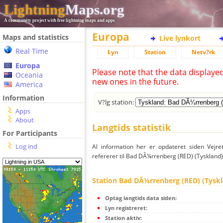
Lightning
Maps.org
A community project with free lightning maps and apps
Europa
Maps and statistics
Live lynkort
Real Time
Lyn
Station
Netv?rk
Europa
Please note that the data displaye
Oceania
new ones in the future.
America
Information
V?lg station:
Apps
About
Langtids statistik
For Participants
Log ind
Al information her er opdateret siden Vejre
refererer til Bad DÃ¼rrenberg (RED) (Tyskland)
Station Bad DÃ¼rrenberg (RED) (Tysk
Optag langtids data siden:
Lyn registreret:
Station aktiv: