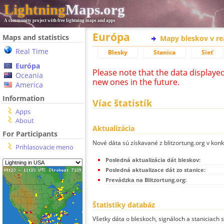
Lightning
Maps.org
A community project with free lightning maps and apps
Európa
Maps and statistics
Mapy bleskov v r
Real Time
Blesky
Stanica
Sieť
Európa
Please note that the data displaye
Oceania
new ones in the future.
America
Information
Víac štatistík
Apps
About
Aktualizácia
For Participants
Nové dáta sú získavané z blitzortung.org v kon
Prihlasovacie meno
Posledná aktualizácia dát bleskov:
Posledná aktualizace dát zo stanice:
Prevádzka na Blitzortung.org:
Štatistiky databáz
Všetky dáta o bleskoch, signáloch a staniciach 