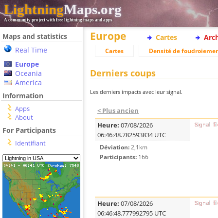
Lightning
Maps.org
A community project with free lightning maps and apps
Europe
Maps and statistics
Cartes
Arc
Real Time
Cartes
Densité de foudroieme
Europe
Derniers coups
Oceania
America
Les derniers impacts avec leur signal.
Information
Apps
< Plus ancien
About
Heure:
07/08/2026
For Participants
06:46:48.782593834 UTC
Identifiant
Déviation:
2,1km
Participants:
166
Heure:
07/08/2026
06:46:48.777992795 UTC