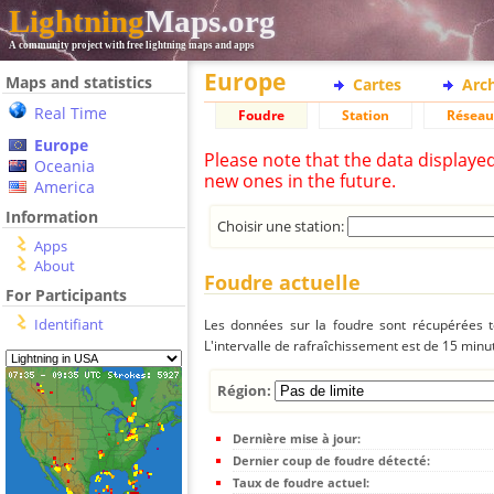
Lightning
Maps.org
A community project with free lightning maps and apps
Europe
Maps and statistics
Cartes
Arc
Real Time
Foudre
Station
Réseau
Europe
Please note that the data displaye
Oceania
new ones in the future.
America
Information
Choisir une station:
Apps
About
Foudre actuelle
For Participants
Identifiant
Les données sur la foudre sont récupérées to
L'intervalle de rafraîchissement est de 15 minu
Région:
Dernière mise à jour:
Dernier coup de foudre détecté:
Taux de foudre actuel: