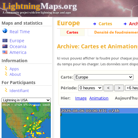
Lightning
Maps.org
A community project with free lightning maps and apps
Europe
Maps and statistics
Cartes
Arc
Real Time
Cartes
Densité de foudroieme
Europe
Archive: Cartes et Animation
Oceania
America
Ici vous pouvez afficher la foudre pour chaque jour
Information
du temps pour les charger. Les données sont dispon
Apps
About
Carte:
For Participants
Période:
Identifiant
Hier:
Image
Animation
Aujourd'h