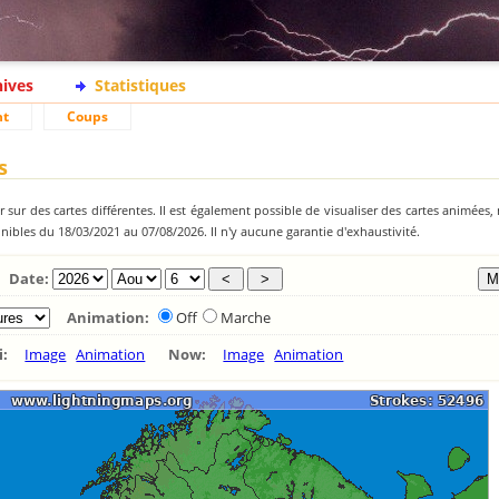
hives
Statistiques
nt
Coups
s
 sur des cartes différentes. Il est également possible de visualiser des cartes animées, 
ibles du 18/03/2021 au 07/08/2026. Il n'y aucune garantie d'exhaustivité.
Date:
Animation:
Off
Marche
ui:
Image
Animation
Now:
Image
Animation