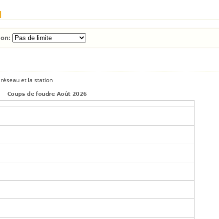
l
ion:
réseau et la station