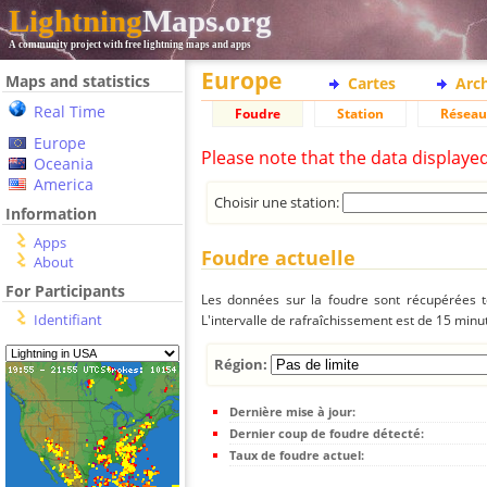
Lightning
Maps.org
A community project with free lightning maps and apps
Europe
Maps and statistics
Cartes
Arc
Real Time
Foudre
Station
Réseau
Europe
Please note that the data displaye
Oceania
America
Choisir une station:
Information
Apps
Foudre actuelle
About
For Participants
Les données sur la foudre sont récupérées to
Identifiant
L'intervalle de rafraîchissement est de 15 minu
Région:
Dernière mise à jour:
Dernier coup de foudre détecté:
Taux de foudre actuel: