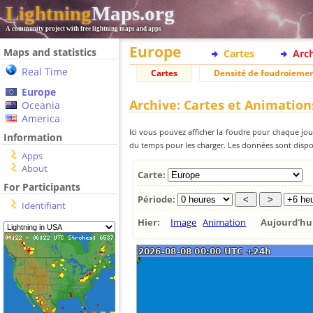
Lightning
Maps.org
A community project with free lightning maps and apps
Europe
Maps and statistics
Cartes
Arc
Real Time
Cartes
Densité de foudroieme
Europe
Archive: Cartes et Animation
Oceania
America
Ici vous pouvez afficher la foudre pour chaque jour
Information
du temps pour les charger. Les données sont dispon
Apps
About
Carte:
For Participants
Période:
Identifiant
Hier:
Image
Animation
Aujourd'h