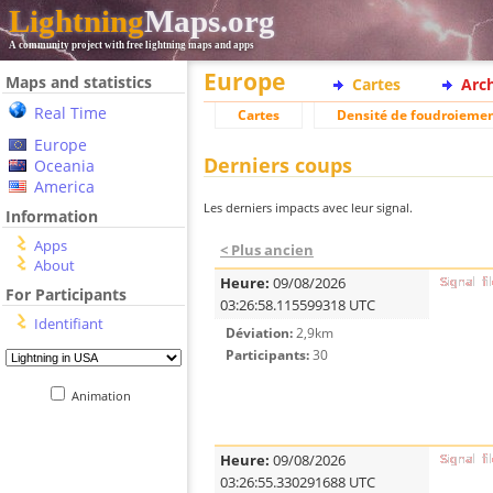
Lightning
Maps.org
A community project with free lightning maps and apps
Europe
Maps and statistics
Cartes
Arc
Real Time
Cartes
Densité de foudroieme
Europe
Derniers coups
Oceania
America
Les derniers impacts avec leur signal.
Information
Apps
< Plus ancien
About
Heure:
09/08/2026
For Participants
03:26:58.115599318 UTC
Identifiant
Déviation:
2,9km
Participants:
30
Animation
Heure:
09/08/2026
03:26:55.330291688 UTC